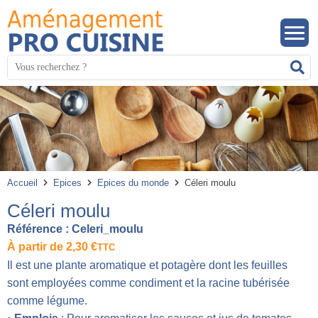
Panneau de gestion des cookies
Mots
R
clés
:
Accueil
Epices
Epices du monde
Céleri moulu
Céleri moulu
Référence :
Celeri_moulu
À partir de
2,30
€
TTC
Il est une plante aromatique et potagère dont les feuilles
sont employées comme condiment et la racine tubérisée
comme légume.