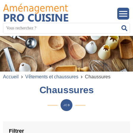
Panneau de gestion des cookies
Mots
R
clés
:
Accueil
Vêtements et chaussures
Chaussures
Chaussures
Filtrer