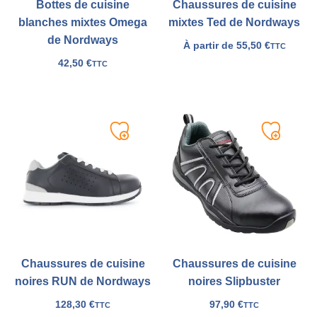
Bottes de cuisine
Chaussures de cuisine
blanches mixtes Omega
mixtes Ted de Nordways
de Nordways
À partir de
55,50
€
TTC
42,50
€
TTC
Ajouter
Ajouter
à
à
ma
ma
liste
liste
Chaussures de cuisine
Chaussures de cuisine
noires RUN de Nordways
noires Slipbuster
128,30
€
97,90
€
TTC
TTC