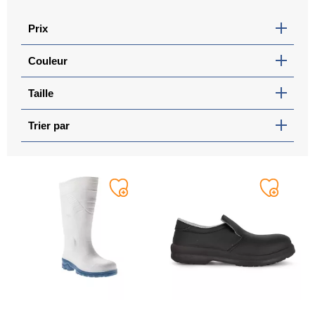
Prix
Couleur
Taille
Trier par
Ajouter
Ajouter
à
à
ma
ma
liste
liste