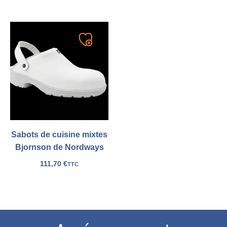
Ajouter
à
ma
liste
Sabots de cuisine mixtes
Bjornson de Nordways
111,70
€
TTC