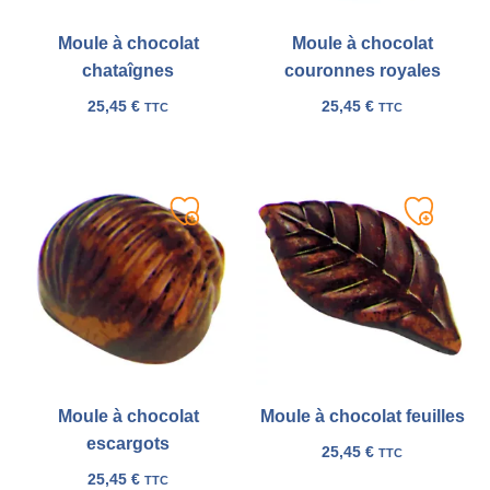
Moule à chocolat
Moule à chocolat
chataîgnes
couronnes royales
25,45
€
25,45
€
TTC
TTC
Ajouter
Ajouter
à
à
ma
ma
liste
liste
Moule à chocolat
Moule à chocolat feuilles
escargots
25,45
€
TTC
25,45
€
TTC