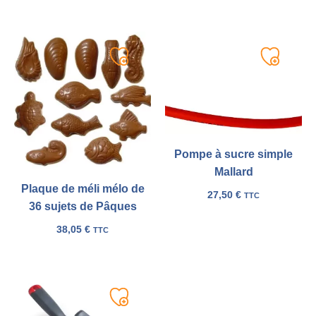
Ajouter
Ajouter
à
à
ma
ma
liste
liste
Pompe à sucre simple
Mallard
Plaque de méli mélo de
27,50
€
TTC
36 sujets de Pâques
38,05
€
TTC
Ajouter
à