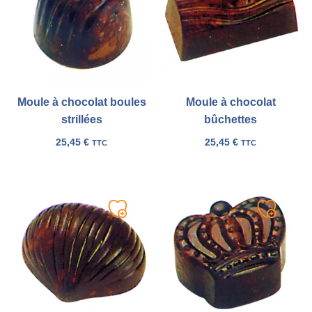
liste
liste
Moule à chocolat boules
Moule à chocolat
strillées
bûchettes
25,45
€
25,45
€
TTC
TTC
Ajouter
Ajouter
à
à
ma
ma
liste
liste