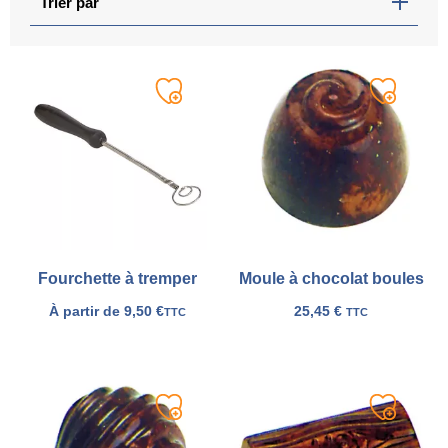
Trier par
Ajouter
Ajouter
à
à
ma
ma
liste
liste
Fourchette à tremper
Moule à chocolat boules
À partir de
9,50
€
25,45
€
TTC
TTC
Ajouter
Ajouter
à
à
ma
ma