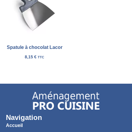
ma
liste
Spatule à chocolat Lacor
8,15
€
TTC
Navigation
Accueil