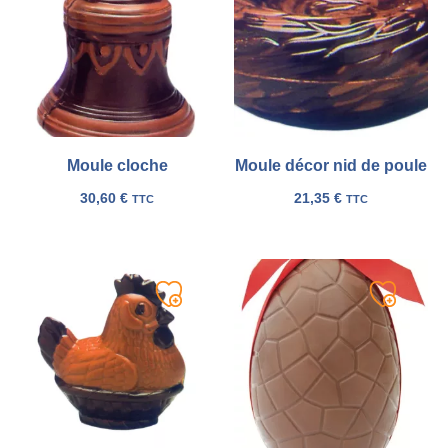
ma
ma
liste
liste
Moule cloche
Moule décor nid de poule
30,60
€
21,35
€
TTC
TTC
Ajouter
Ajouter
à
à
ma
ma
liste
liste