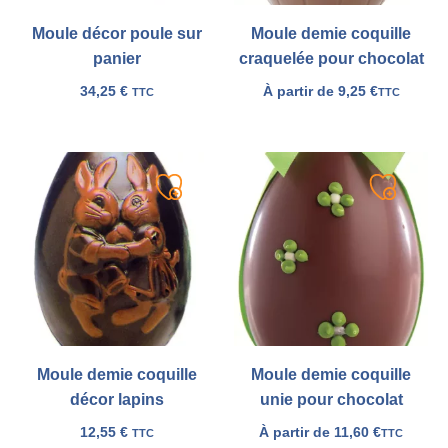
Moule décor poule sur
Moule demie coquille
panier
craquelée pour chocolat
34,25
€
À partir de
9,25
€
TTC
TTC
Ajouter
Ajouter
à
à
ma
ma
liste
liste
Moule demie coquille
Moule demie coquille
décor lapins
unie pour chocolat
12,55
€
À partir de
11,60
€
TTC
TTC