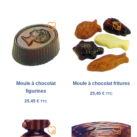
Ajouter
Ajouter
à
à
ma
ma
liste
liste
Moule à chocolat
Moule à chocolat fritures
figurines
25,45
€
TTC
25,45
€
TTC
Ajouter
Ajouter
à
à