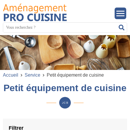
Panneau de gestion des cookies
Mots
R
clés
:
Accueil
Service
Petit équipement de cuisine
Petit équipement de cuisine
Filtrer