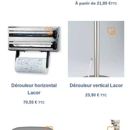
À partir de
21,85
€
TTC
Ajouter
Ajouter
à
à
ma
ma
liste
liste
Dérouleur horizontal
Dérouleur vertical Lacor
Lacor
23,90
€
TTC
70,55
€
TTC