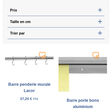
Prix
Taille en cm
Trier par
Ajouter
Ajouter
à
à
ma
ma
liste
liste
Barre penderie murale
Lacor
37,20
€
TTC
Barre porte bons
aluminium