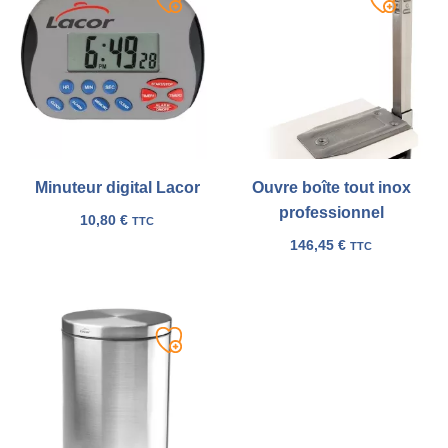
Ajouter
Ajouter
à
à
ma
ma
liste
liste
Minuteur digital Lacor
Ouvre boîte tout inox
professionnel
10,80
€
TTC
146,45
€
TTC
Ajouter
à
ma
liste