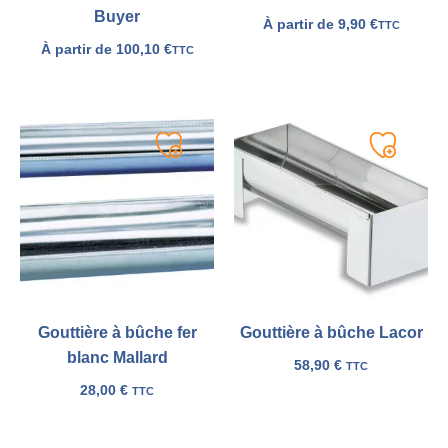
Buyer
À partir de
9,90
€
TTC
À partir de
100,10
€
TTC
Ajouter
Ajouter
à
à
ma
ma
liste
liste
Gouttière à bûche fer
Gouttière à bûche Lacor
blanc Mallard
58,90
€
TTC
28,00
€
TTC