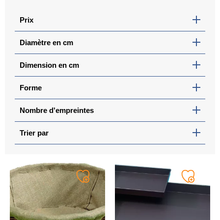
Prix
Diamètre en cm
Dimension en cm
Forme
Nombre d'empreintes
Trier par
Ajouter
Ajouter
à
à
ma
ma
liste
liste