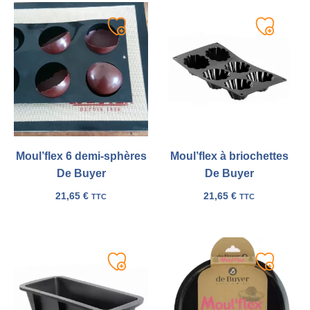
Ajouter
Ajouter
à
à
ma
ma
liste
liste
Moul’flex 6 demi-sphères
Moul’flex à briochettes
De Buyer
De Buyer
21,65
€
21,65
€
TTC
TTC
Ajouter
Ajouter
à
à
ma
ma
liste
liste