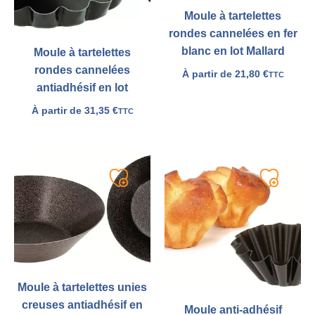
Moule à tartelettes
rondes cannelées en fer
blanc en lot Mallard
Moule à tartelettes
rondes cannelées
À partir de
21,80
€
TTC
antiadhésif en lot
À partir de
31,35
€
TTC
Ajouter
Ajouter
à
à
ma
ma
liste
liste
Moule à tartelettes unies
creuses antiadhésif en
Moule anti-adhésif