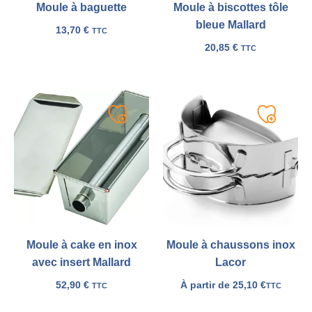
Moule à baguette
Moule à biscottes tôle
bleue Mallard
13,70
€
TTC
20,85
€
TTC
Ajouter
Ajouter
à
à
ma
ma
liste
liste
Moule à cake en inox
Moule à chaussons inox
avec insert Mallard
Lacor
52,90
€
À partir de
25,10
€
TTC
TTC