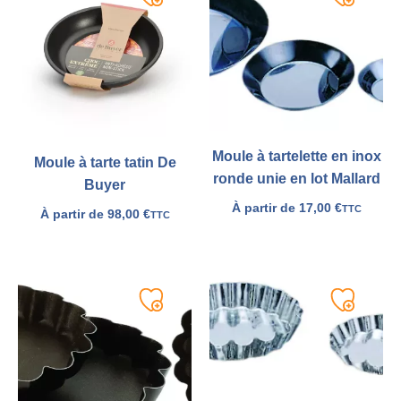
Ajouter
Ajouter
à
à
ma
ma
liste
liste
Moule à tartelette en inox
Moule à tarte tatin De
ronde unie en lot Mallard
Buyer
À partir de
17,00
€
TTC
À partir de
98,00
€
TTC
Ajouter
Ajouter
à
à
ma
ma
liste
liste