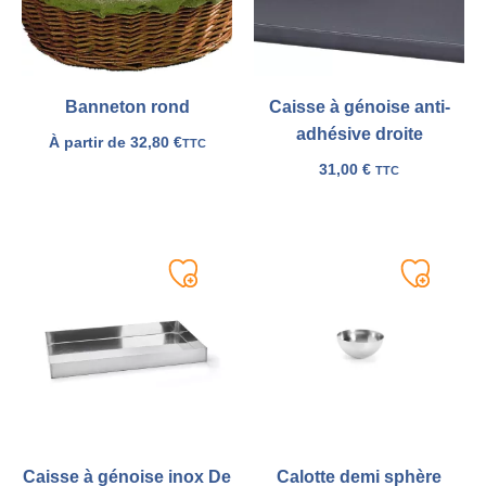
Banneton rond
Caisse à génoise anti-
adhésive droite
À partir de
32,80
€
TTC
31,00
€
TTC
Ajouter
Ajouter
à
à
ma
ma
liste
liste
Caisse à génoise inox De
Calotte demi sphère