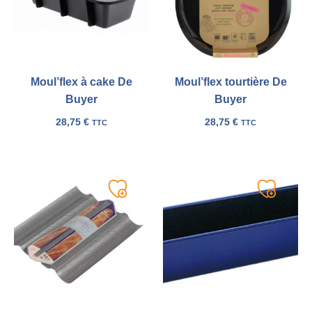
Moul’flex à cake De
Moul’flex tourtière De
Buyer
Buyer
28,75
€
28,75
€
TTC
TTC
Ajouter
Ajouter
à
à
ma
ma
liste
liste