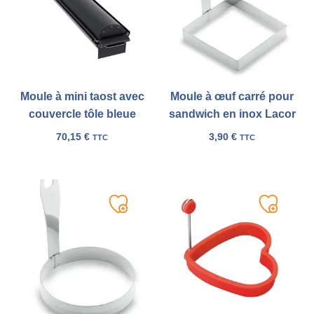
liste
liste
Moule à mini taost avec
Moule à œuf carré pour
couvercle tôle bleue
sandwich en inox Lacor
70,15
€
3,90
€
TTC
TTC
Ajouter
Ajouter
à
à
ma
ma
liste
liste