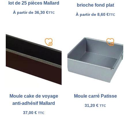
lot de 25 pièces Mallard
brioche fond plat
À partir de
36,30
€
TTC
À partir de
8,60
€
TTC
Ajouter
Ajouter
à
à
ma
ma
liste
liste
Moule cake de voyage
Moule carré Patisse
anti-adhésif Mallard
31,20
€
TTC
37,00
€
TTC