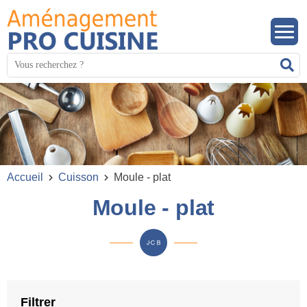
Panneau de gestion des cookies
Mots
R
clés
:
Accueil
Cuisson
Moule - plat
Moule - plat
Filtrer