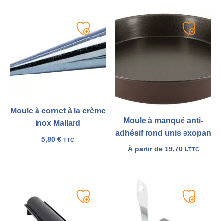
Ajouter
Ajouter
à
à
ma
ma
liste
liste
Moule à cornet à la crème
Moule à manqué anti-
inox Mallard
adhésif rond unis exopan
5,80
€
TTC
À partir de
19,70
€
TTC
Ajouter
Ajouter
à
à
ma
ma