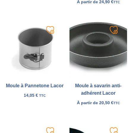
À partir de
24,90
€
TTC
Ajouter
Ajouter
à
à
ma
ma
liste
liste
Moule à Pannetone Lacor
Moule à savarin anti-
adhérent Lacor
14,05
€
TTC
À partir de
20,50
€
TTC