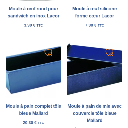
Moule à œuf rond pour
Moule à œuf silicone
sandwich en inox Lacor
forme cœur Lacor
3,90
€
7,30
€
TTC
TTC
Ajouter
Ajouter
à
à
ma
ma
liste
liste
Moule à pain complet tôle
Moule à pain de mie avec
bleue Mallard
couvercle tôle bleue
Mallard
20,30
€
TTC