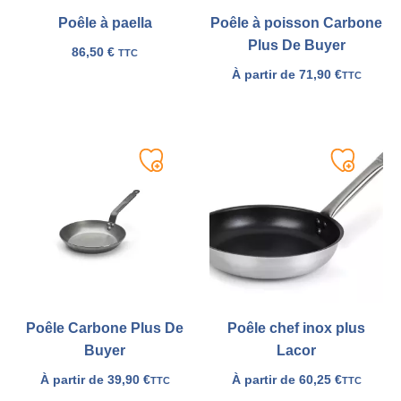
Poêle à paella
Poêle à poisson Carbone
Plus De Buyer
86,50
€
TTC
À partir de
71,90
€
TTC
Ajouter
Ajouter
à
à
ma
ma
liste
liste
Poêle Carbone Plus De
Poêle chef inox plus
Buyer
Lacor
À partir de
39,90
€
À partir de
60,25
€
TTC
TTC