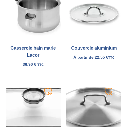
à
à
ma
ma
liste
liste
Casserole bain marie
Couvercle aluminium
Lacor
À partir de
22,55
€
TTC
36,90
€
TTC
Ajouter
Ajouter
à
à
ma
ma
liste
liste