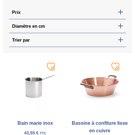
Prix
Diamètre en cm
Trier par
Ajouter
Ajouter
à
à
ma
ma
liste
liste
Bain marie inox
Bassine à confiture lisse
en cuivre
43,55
€
TTC