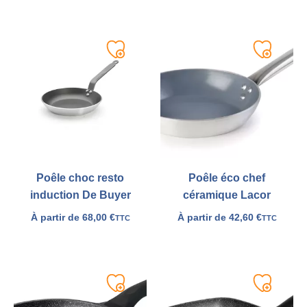
Ajouter
Ajouter
à
à
ma
ma
liste
liste
Poêle choc resto
Poêle éco chef
induction De Buyer
céramique Lacor
À partir de
68,00
€
À partir de
42,60
€
TTC
TTC
Ajouter
Ajouter
à
à