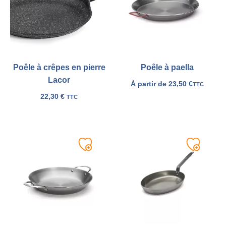
Poêle à crêpes en pierre
Poêle à paella
Lacor
À partir de
23,50
€
TTC
22,30
€
TTC
Ajouter
Ajouter
à
à
ma
ma
liste
liste