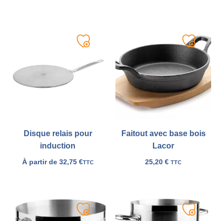
Ajouter
Ajouter
à
à
ma
ma
liste
liste
Disque relais pour
Faitout avec base bois
induction
Lacor
À partir de
32,75
€
25,20
€
TTC
TTC
Ajouter
Ajouter
à
à