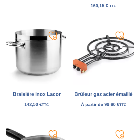
160,15
€
TTC
Ajouter
Ajouter
à
à
ma
ma
liste
liste
Braisière inox Lacor
Brûleur gaz acier émaillé
142,50
€
À partir de
99,60
€
TTC
TTC
Ajouter
Ajouter