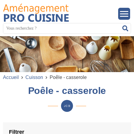
Panneau de gestion des cookies
Mots
R
clés
:
Accueil
Cuisson
Poêle - casserole
Poêle - casserole
Filtrer