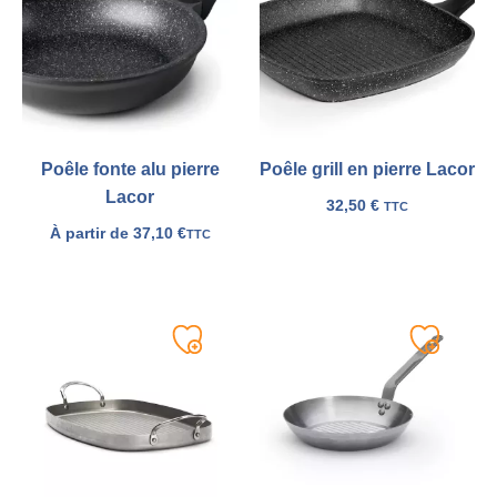
ma
ma
liste
liste
Poêle fonte alu pierre
Poêle grill en pierre Lacor
Lacor
32,50
€
TTC
À partir de
37,10
€
TTC
Ajouter
Ajouter
à
à
ma
ma
liste
liste