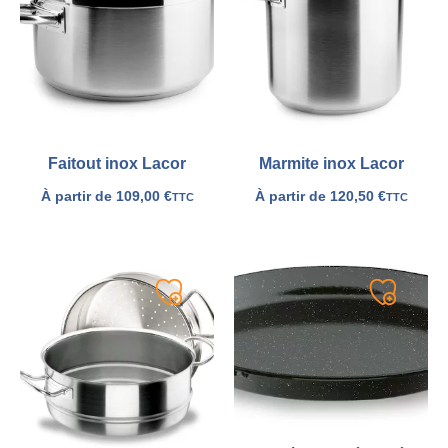
ma
ma
liste
liste
Faitout inox Lacor
Marmite inox Lacor
À partir de
109,00
€
À partir de
120,50
€
TTC
TTC
Ajouter
Ajouter
à
à
ma
ma
liste
liste