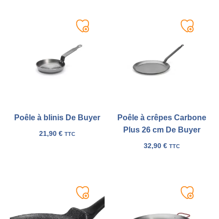
Ajouter
Ajouter
à
à
ma
ma
liste
liste
Poêle à blinis De Buyer
Poêle à crêpes Carbone
Plus 26 cm De Buyer
21,90
€
TTC
32,90
€
TTC
Ajouter
Ajouter
à
à
ma
ma
liste
liste