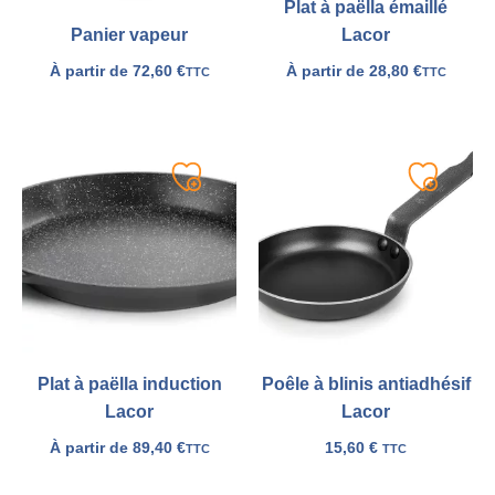
Plat à paëlla émaillé
Lacor
Panier vapeur
À partir de
28,80
€
À partir de
72,60
€
TTC
TTC
Ajouter
Ajouter
à
à
ma
ma
liste
liste
Plat à paëlla induction
Poêle à blinis antiadhésif
Lacor
Lacor
À partir de
89,40
€
15,60
€
TTC
TTC