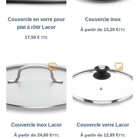
Couvercle en verre pour
Couvercle inox
plat à rôtir Lacor
À partir de
13,20
€
TTC
17,50
€
TTC
Ajouter
Ajouter
à
à
ma
ma
liste
liste
Couvercle inox Lacor
Couvercle verre Lacor
À partir de
24,60
€
À partir de
12,85
€
TTC
TTC