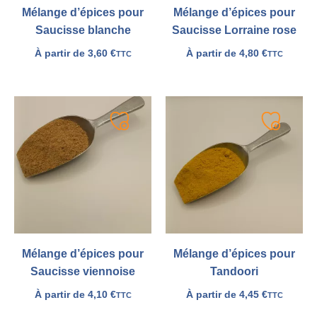
Mélange d’épices pour
Mélange d’épices pour
Saucisse blanche
Saucisse Lorraine rose
À partir de
3,60
€
À partir de
4,80
€
TTC
TTC
Ajouter
Ajouter
à
à
ma
ma
liste
liste
Mélange d’épices pour
Mélange d’épices pour
Saucisse viennoise
Tandoori
À partir de
4,10
€
À partir de
4,45
€
TTC
TTC