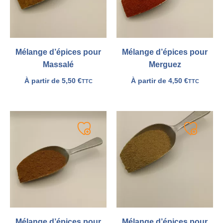
Mélange d’épices pour
Mélange d’épices pour
Massalé
Merguez
À partir de
5,50
€
À partir de
4,50
€
TTC
TTC
Ajouter
Ajouter
à
à
ma
ma
liste
liste
Mélange d’épices pour
Mélange d’épices pour