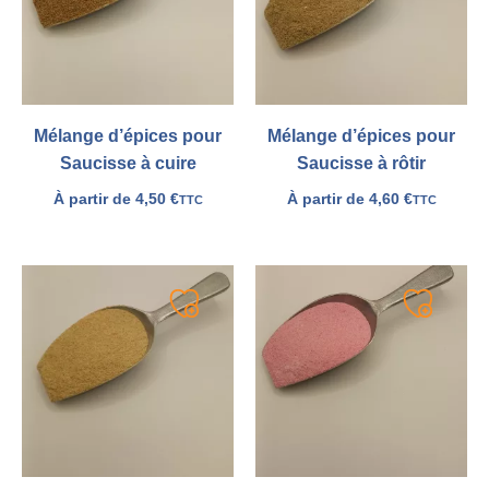
Mélange d’épices pour
Mélange d’épices pour
Saucisse à cuire
Saucisse à rôtir
À partir de
4,50
€
À partir de
4,60
€
TTC
TTC
Ajouter
Ajouter
à
à
ma
ma
liste
liste