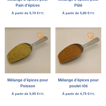
Pain d’épices
Pâté
À partir de
5,70
€
À partir de
5,80
€
TTC
TTC
Ajouter
Ajouter
à
à
ma
ma
liste
liste
Mélange d’épices pour
Mélange d’épices pour
Poisson
poulet rôti
À partir de
5,95
€
À partir de
4,75
€
TTC
TTC