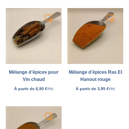
Ajouter
Ajouter
à
à
ma
ma
liste
liste
Mélange d’épices pour
Mélange d’épices Ras El
Vin chaud
Hanout rouge
À partir de
6,90
€
À partir de
3,95
€
TTC
TTC
Ajouter
à
ma