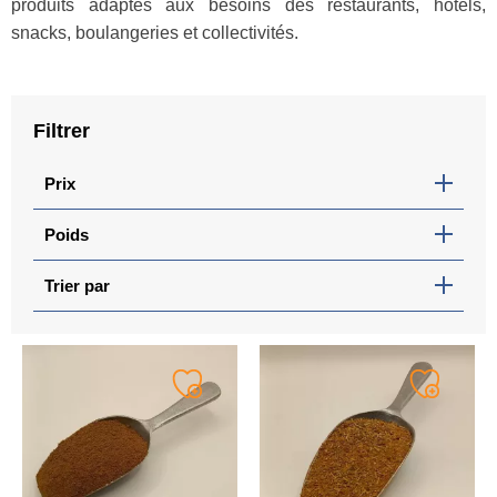
produits adaptés aux besoins des restaurants, hôtels,
snacks, boulangeries et collectivités.
Filtrer
Prix
Poids
Trier par
Ajouter
Ajouter
à
à
ma
ma
liste
liste