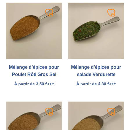
Ajouter
Ajouter
à
à
ma
ma
liste
liste
Mélange d’épices pour
Mélange d’épices pour
Poulet Rôti Gros Sel
salade Verdurette
À partir de
3,50
€
À partir de
4,30
€
TTC
TTC
Ajouter
Ajouter
à
à
ma
ma
liste
liste