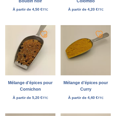
Boudin noir
Colombo
À partir de
4,50
€
À partir de
4,20
€
TTC
TTC
Ajouter
Ajouter
à
à
ma
ma
liste
liste
Mélange d’épices pour
Mélange d’épices pour
Cornichon
Curry
À partir de
5,20
€
À partir de
4,40
€
TTC
TTC