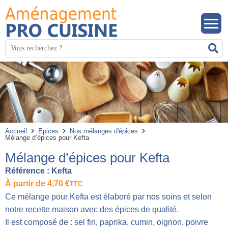
Panneau de gestion des cookies
Mots
R
clés
:
Accueil
Epices
Nos mélanges d'épices
Mélange d’épices pour Kefta
Mélange d’épices pour Kefta
Référence :
Kefta
À partir de
4,70
€
TTC
Ce mélange pour Kefta est élaboré par nos soins et selon
notre recette maison avec des épices de qualité.
Il est composé de : sel fin, paprika, cumin, oignon, poivre