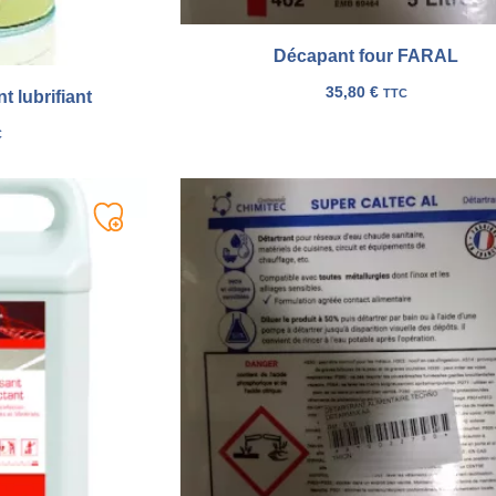
Décapant four FARAL
35,80
€
TTC
 lubrifiant
C
Ajouter
à
ma
liste