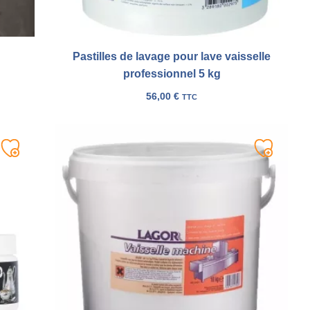
Pastilles de lavage pour lave vaisselle
professionnel 5 kg
56,00
€
TTC
Ajouter
Ajouter
à
à
ma
ma
liste
liste