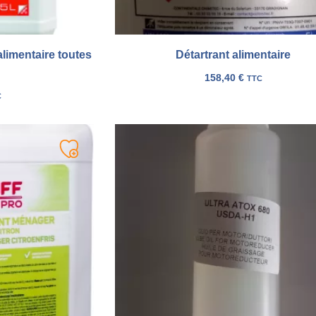
limentaire toutes
Détartrant alimentaire
158,40
€
TTC
C
Ajouter
à
ma
liste