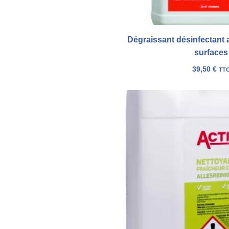
Dégraissant désinfectant a
surfaces
39,50
€
TT