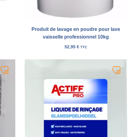
Produit de lavage en poudre pour lave
vaisselle professionnel 10kg
52,95
€
TTC
Ajouter
Ajouter
à
à
ma
ma
liste
liste