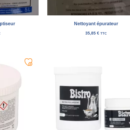
ptiseur
Nettoyant épurateur
35,85
€
C
TTC
Ajouter
à
ma
liste