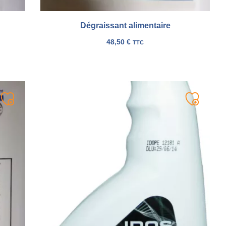
Dégraissant alimentaire
48,50
€
TTC
Ajouter
Ajouter
à
à
ma
ma
liste
liste