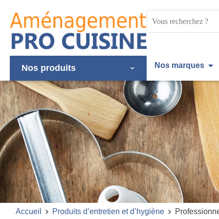
Panneau de gestion des cookies
Mots
clés
:
Nos marques
Nos produits
Accueil
Produits d’entretien et d’hygiène
Professionn