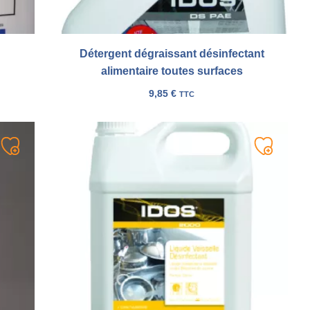
Détergent dégraissant désinfectant
alimentaire toutes surfaces
9,85
€
TTC
Ajouter
Ajouter
à
à
ma
ma
liste
liste