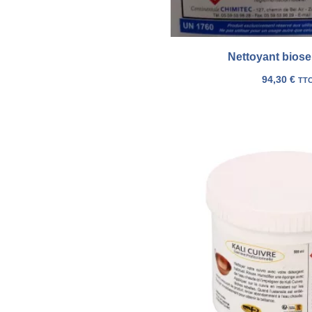
Nettoyant biose
94,30
€
TT