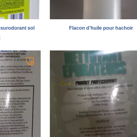
 surodorant sol
Flacon d’huile pour hachoir
C
Ajouter
à
ma
liste