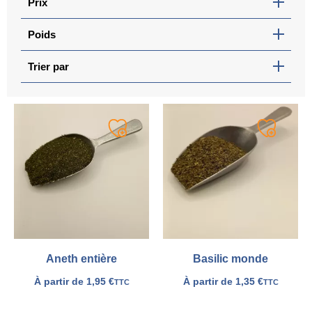
Prix
Poids
Trier par
Ajouter
Ajouter
à
à
ma
ma
liste
liste
Aneth entière
Basilic monde
À partir de
1,95
€
À partir de
1,35
€
TTC
TTC