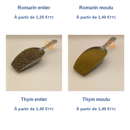
Romarin entier
Romarin moulu
À partir de
1,25
€
À partir de
1,40
€
TTC
TTC
Ajouter
Ajouter
à
à
ma
ma
liste
liste
Thym entier
Thym moulu
À partir de
1,40
€
À partir de
1,40
€
TTC
TTC