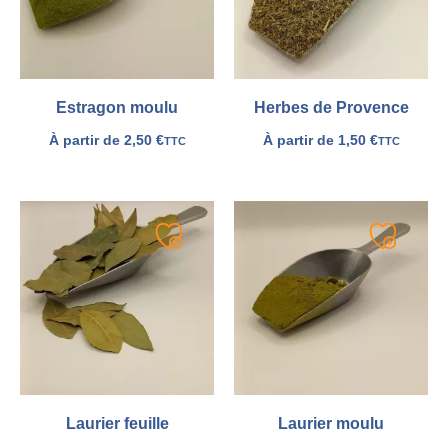
Estragon moulu
Herbes de Provence
À partir de
2,50
€
À partir de
1,50
€
TTC
TTC
Ajouter
Ajouter
à
à
ma
ma
liste
liste
Laurier feuille
Laurier moulu