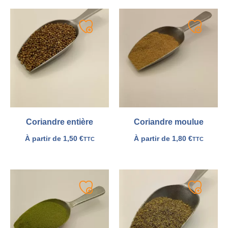
Ajouter
Ajouter
à
à
ma
ma
liste
liste
Coriandre entière
Coriandre moulue
À partir de
1,50
€
À partir de
1,80
€
TTC
TTC
Ajouter
Ajouter
à
à
ma
ma
liste
liste