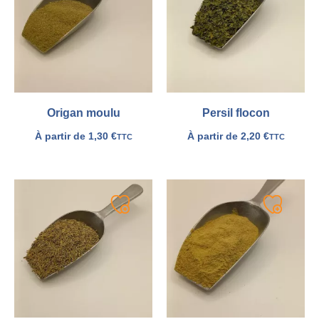
ma
ma
liste
liste
Origan moulu
Persil flocon
À partir de
1,30
€
À partir de
2,20
€
TTC
TTC
Ajouter
Ajouter
à
à
ma
ma
liste
liste