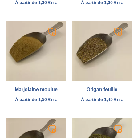
À partir de
1,30
€
À partir de
1,30
€
TTC
TTC
Ajouter
Ajouter
à
à
ma
ma
liste
liste
Marjolaine moulue
Origan feuille
À partir de
1,50
€
À partir de
1,45
€
TTC
TTC
Ajouter
Ajouter
à
à