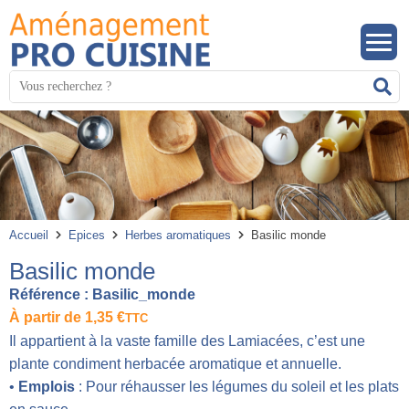
Panneau de gestion des cookies
Mots
R
clés
:
Accueil
Epices
Herbes aromatiques
Basilic monde
Basilic monde
Référence :
Basilic_monde
À partir de
1,35
€
TTC
Il appartient à la vaste famille des Lamiacées, c’est une
plante condiment herbacée aromatique et annuelle.
•
Emplois
: Pour réhausser les légumes du soleil et les plats