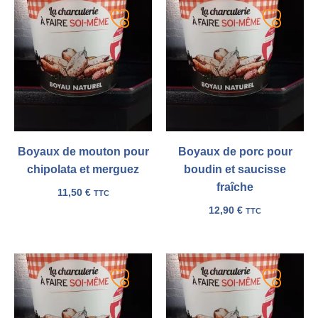
Ajouter
Ajouter
à
à
ma
ma
liste
liste
Boyaux de mouton pour
Boyaux de porc pour
chipolata et merguez
boudin et saucisse
fraîche
11,50
€
TTC
12,90
€
TTC
Ajouter
Ajouter
à
à
ma
ma
liste
liste