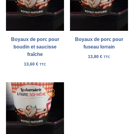
Boyaux de porc pour
Boyaux de porc pour
boudin et saucisse
fuseau lorrain
fraîche
13,80
€
TTC
13,60
€
TTC
Ajouter
à
ma
liste