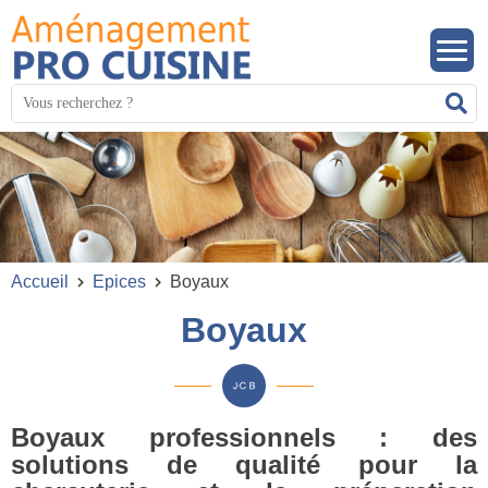
Panneau de gestion des cookies
Mots
R
clés
:
Accueil
Epices
Boyaux
Boyaux
Boyaux professionnels : des
solutions de qualité pour la