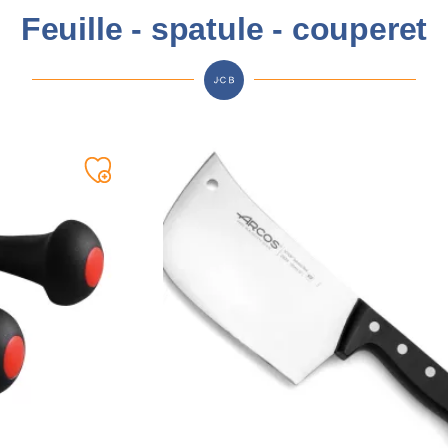
Feuille - spatule - couperet
Ajouter
à
ma
liste