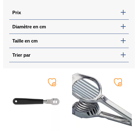
Prix
Diamètre en cm
Taille en cm
Trier par
Ajouter
Ajouter
à
à
ma
ma
liste
liste