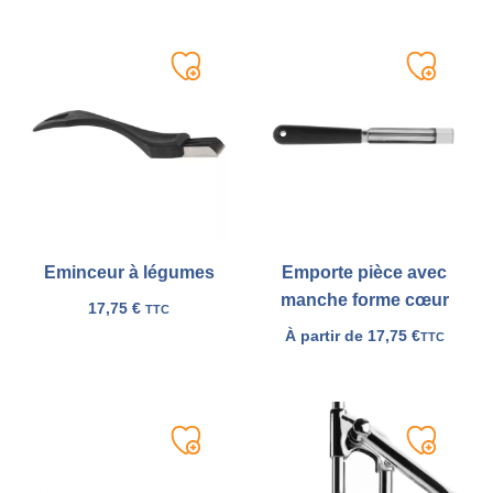
Ajouter
Ajouter
à
à
ma
ma
liste
liste
Eminceur à légumes
Emporte pièce avec
manche forme cœur
17,75
€
TTC
À partir de
17,75
€
TTC
Ajouter
Ajouter
à
à
ma
ma