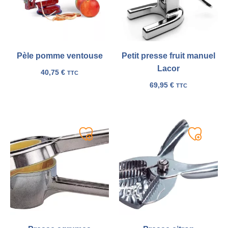
Pèle pomme ventouse
Petit presse fruit manuel
Lacor
40,75
€
TTC
69,95
€
TTC
Ajouter
Ajouter
à
à
ma
ma
liste
liste