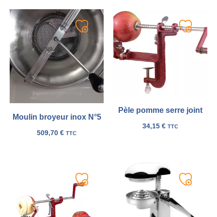
Ajouter
Ajouter
à
à
ma
ma
liste
liste
Pèle pomme serre joint
Moulin broyeur inox N°5
34,15
€
TTC
509,70
€
TTC
Ajouter
Ajouter
à
à
ma
ma
liste
liste