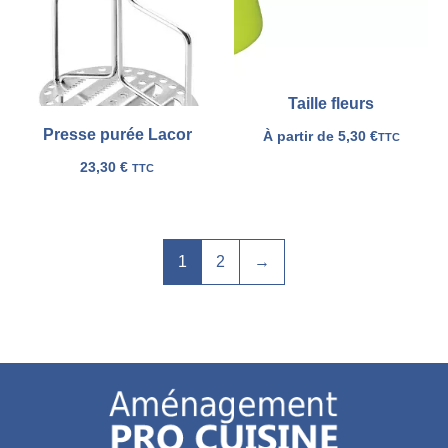
Taille fleurs
Presse purée Lacor
À partir de
5,30
€
TTC
23,30
€
TTC
1
2
→