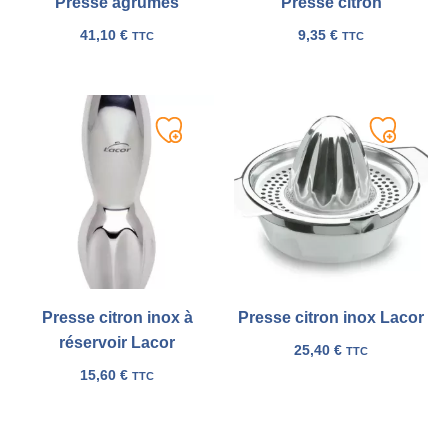
Presse agrumes
Presse citron
41,10
€
9,35
€
TTC
TTC
Ajouter
Ajouter
à
à
ma
ma
liste
liste
Presse citron inox à
Presse citron inox Lacor
réservoir Lacor
25,40
€
TTC
15,60
€
TTC