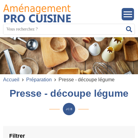
Panneau de gestion des cookies
Mots
R
clés
:
Accueil
Préparation
Presse - découpe légume
Presse - découpe légume
Filtrer