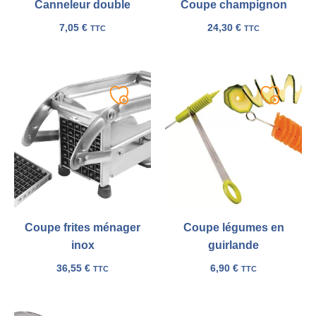
Canneleur double
Coupe champignon
7,05
€
24,30
€
TTC
TTC
Ajouter
Ajouter
à
à
ma
ma
liste
liste
Coupe frites ménager
Coupe légumes en
inox
guirlande
36,55
€
6,90
€
TTC
TTC