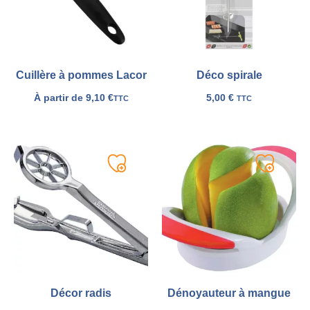
Cuillère à pommes Lacor
Déco spirale
À partir de
9,10
€
5,00
€
TTC
TTC
Ajouter
Ajouter
à
à
ma
ma
liste
liste
Décor radis
Dénoyauteur à mangue