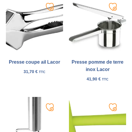
Ajouter
Ajouter
à
à
ma
ma
liste
liste
Presse coupe ail Lacor
Presse pomme de terre
inox Lacor
31,70
€
TTC
41,90
€
TTC
Ajouter
Ajouter
à
à
ma
ma
liste
liste