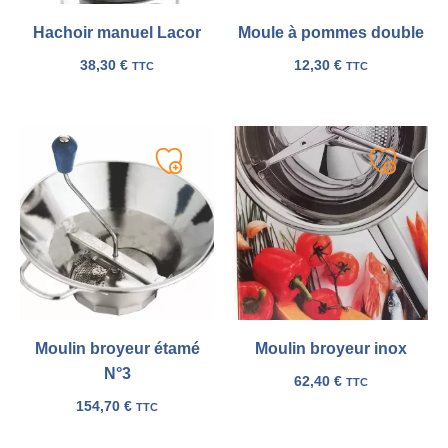
Hachoir manuel Lacor
Moule à pommes double
38,30
€
12,30
€
TTC
TTC
Ajouter
Ajouter
à
à
ma
ma
liste
liste
Moulin broyeur étamé
Moulin broyeur inox
N°3
62,40
€
TTC
154,70
€
TTC