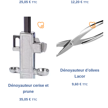
25,05
€
12,20
€
TTC
TTC
Ajouter
Ajouter
à
à
ma
ma
liste
liste
Dénoyauteur d’olives
Lacor
9,60
€
TTC
Dénoyauteur cerise et
prune
35,05
€
TTC