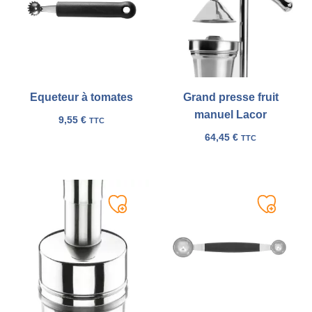
liste
liste
Equeteur à tomates
Grand presse fruit
manuel Lacor
9,55
€
TTC
64,45
€
TTC
Ajouter
Ajouter
à
à
ma
ma
liste
liste