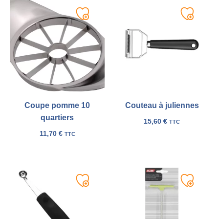
Ajouter
Ajouter
à
à
ma
ma
liste
liste
Coupe pomme 10
Couteau à juliennes
quartiers
15,60
€
TTC
11,70
€
TTC
Ajouter
Ajouter
à
à
ma
ma
liste
liste