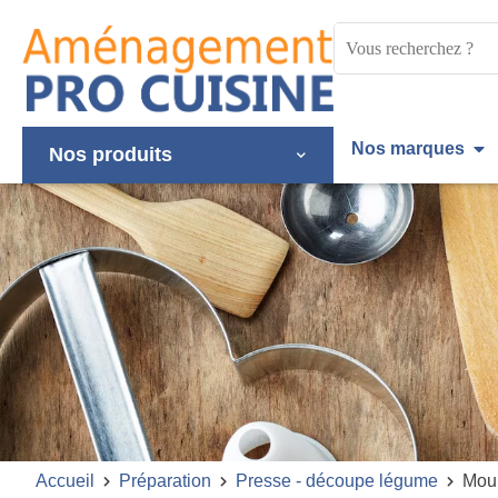
Panneau de gestion des cookies
Mots
clés
:
Nos marques
Nos produits
Accueil
Préparation
Presse - découpe légume
Moul