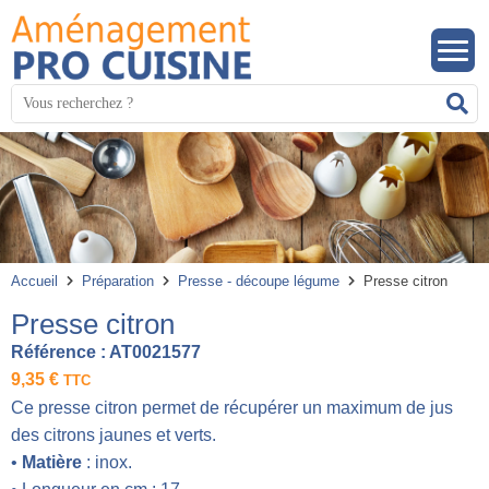
Panneau de gestion des cookies
Mots
R
clés
:
Accueil
Préparation
Presse - découpe légume
Presse citron
Presse citron
Référence :
AT0021577
9,35
€
TTC
Ce presse citron permet de récupérer un maximum de jus
des citrons jaunes et verts.
•
Matière
: inox.