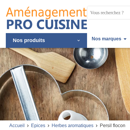
Panneau de gestion des cookies
Mots
clés
:
Nos marques
Nos produits
Accueil
Epices
Herbes aromatiques
Persil flocon