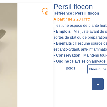
Persil flocon
Référence :
Persil_flocon
À partir de
2,20
€
TTC
Il est une espèce de plante her
•
Emplois
: Mis juste avant de s
sortes de plat ou de préparation
•
Bienfaits
: Il est une source de
est antioxydant, anti-inflammatoi
•
Conservation
: Maintenir toujo
•
Origine
: Pays selon arrivage.
poids
-