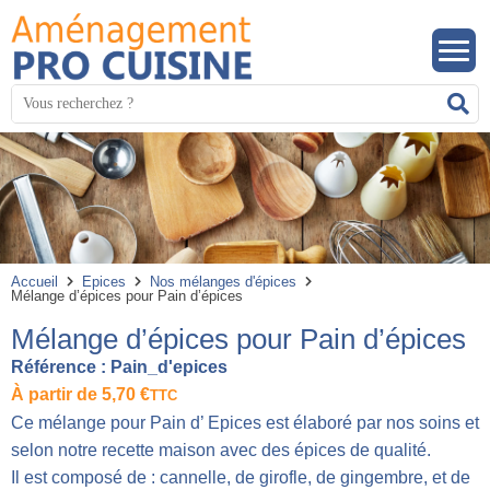
Panneau de gestion des cookies
Mots
R
clés
:
Accueil
Epices
Nos mélanges d'épices
Mélange d’épices pour Pain d’épices
Mélange d’épices pour Pain d’épices
Référence :
Pain_d'epices
À partir de
5,70
€
TTC
Ce mélange pour Pain d’ Epices est élaboré par nos soins et
selon notre recette maison avec des épices de qualité.
Il est composé de : cannelle, de girofle, de gingembre, et de