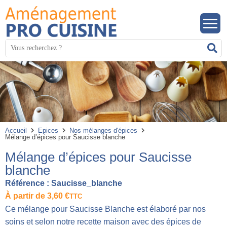
Panneau de gestion des cookies
Mots
R
clés
:
Accueil
Epices
Nos mélanges d'épices
Mélange d’épices pour Saucisse blanche
Mélange d’épices pour Saucisse
blanche
Référence :
Saucisse_blanche
À partir de
3,60
€
TTC
Ce mélange pour Saucisse Blanche est élaboré par nos
soins et selon notre recette maison avec des épices de