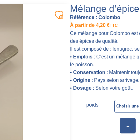
Mélange d’épic
Référence :
Colombo
À partir de
4,20
€
TTC
Ce mélange pour Colombo est él
des épices de qualité.
Il est composé de : fenugrec, s
•
Emplois
: C’est un mélange qui
le poisson.
•
Conservation
: Maintenir toujo
•
Origine
: Pays selon arrivage.
•
Dosage
: Selon votre goût.
poids
-