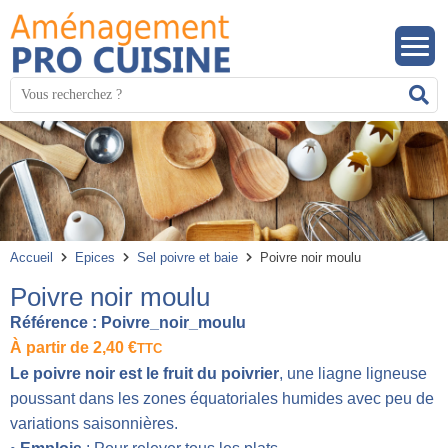
Panneau de gestion des cookies
Mots
R
clés
:
Accueil
Epices
Sel poivre et baie
Poivre noir moulu
Poivre noir moulu
Référence :
Poivre_noir_moulu
À partir de
2,40
€
TTC
Le poivre noir est le fruit du poivrier
, une liagne ligneuse
poussant dans les zones équatoriales humides avec peu de
variations saisonnières.