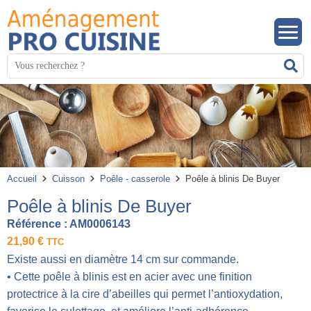
Mots
R
clés
:
Accueil
Cuisson
Poêle - casserole
Poêle à blinis De Buyer
Poêle à blinis De Buyer
Référence :
AM0006143
21,90
€
TTC
Existe aussi en diamètre 14 cm sur commande.
• Cette poêle à blinis est en acier avec une finition
protectrice à la cire d’abeilles qui permet l’antioxydation,