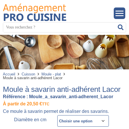
Panneau de gestion des cookies
Mots
R
clés
:
Accueil
Cuisson
Moule - plat
Moule à savarin anti-adhérent Lacor
Moule à savarin anti-adhérent Lacor
Référence :
Moule_a_savarin_anti-adherent_Lacor
À partir de
20,50
€
TTC
Ce moule à savarin permet de réaliser des savarins.
Diamètre en cm