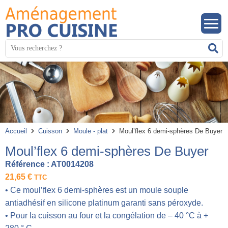
Panneau de gestion des cookies
Mots
R
clés
:
Accueil
Cuisson
Moule - plat
Moul’flex 6 demi-sphères De Buyer
Moul’flex 6 demi-sphères De Buyer
Référence :
AT0014208
21,65
€
TTC
• Ce moul’flex 6 demi-sphères est un moule souple
antiadhésif en silicone platinum garanti sans péroxyde.
• Pour la cuisson au four et la congélation de – 40 °C à +