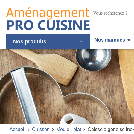
Panneau de gestion des cookies
Mots
clés
:
Nos marques
Nos produits
Accueil
Cuisson
Moule - plat
Caisse à génoise ino