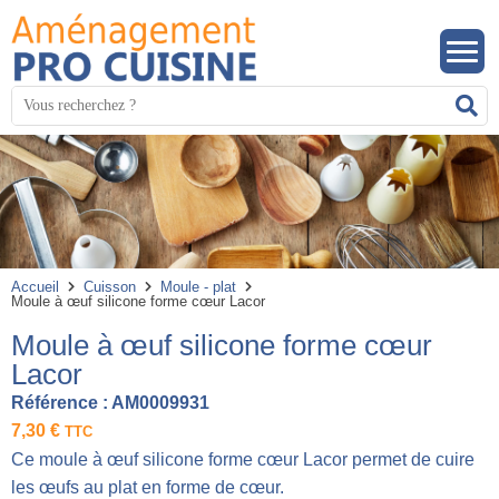
Panneau de gestion des cookies
Mots
R
clés
:
Accueil
Cuisson
Moule - plat
Moule à œuf silicone forme cœur Lacor
Moule à œuf silicone forme cœur
Lacor
Référence :
AM0009931
7,30
€
TTC
Ce moule à œuf silicone forme cœur Lacor permet de cuire
les œufs au plat en forme de cœur.