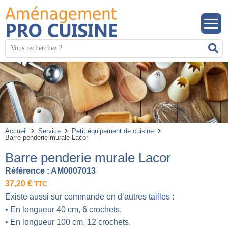
Panneau de gestion des cookies
Mots
R
clés
:
Accueil
Service
Petit équipement de cuisine
Barre penderie murale Lacor
Barre penderie murale Lacor
Référence :
AM0007013
37,20
€
TTC
Existe aussi sur commande en d’autres tailles :
• En longueur 40 cm, 6 crochets.
• En longueur 100 cm, 12 crochets.