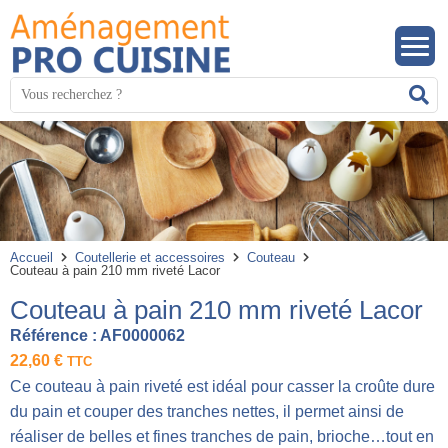
Panneau de gestion des cookies
Mots
R
clés
:
Accueil
Coutellerie et accessoires
Couteau
Couteau à pain 210 mm riveté Lacor
Couteau à pain 210 mm riveté Lacor
Référence :
AF0000062
22,60
€
TTC
Ce couteau à pain riveté est idéal pour casser la croûte dure
du pain et couper des tranches nettes, il permet ainsi de
réaliser de belles et fines tranches de pain, brioche…tout en