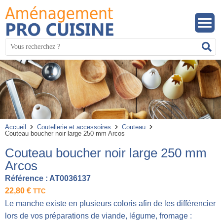
Panneau de gestion des cookies
Mots
R
clés
:
Accueil
Coutellerie et accessoires
Couteau
Couteau boucher noir large 250 mm Arcos
Couteau boucher noir large 250 mm
Arcos
Référence :
AT0036137
22,80
€
TTC
Le manche existe en plusieurs coloris afin de les différencier
lors de vos préparations de viande, légume, fromage :