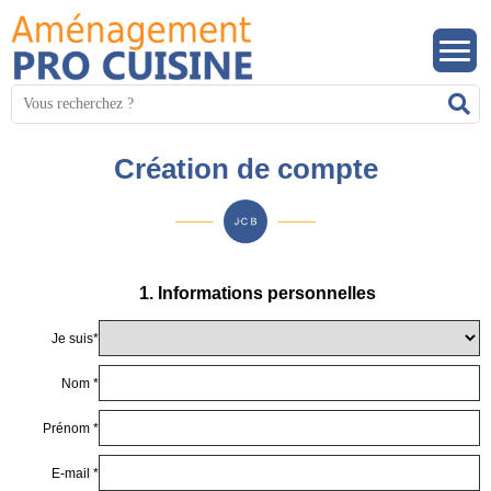
Panneau de gestion des cookies
Mots
R
clés
:
Création de compte
1. Informations personnelles
Je suis*
Nom *
Prénom *
E-mail *