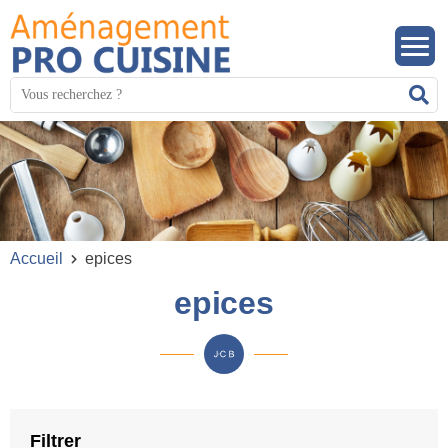
Panneau de gestion des cookies
Mots
R
clés
:
Accueil
epices
epices
Filtrer