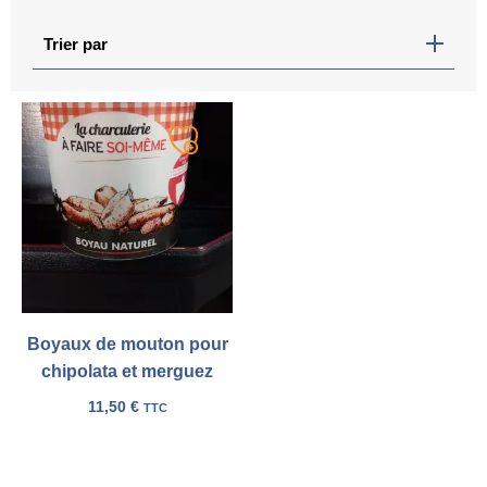
Trier par
Ajouter
à
ma
liste
Boyaux de mouton pour
chipolata et merguez
11,50
€
TTC