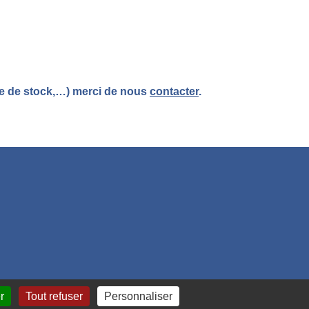
re de stock,…) merci de nous
contacter
.
r
Tout refuser
Personnaliser