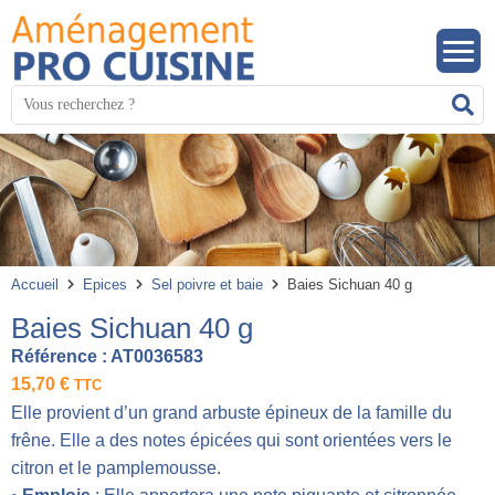
Panneau de gestion des cookies
Mots
R
clés
:
Accueil
Epices
Sel poivre et baie
Baies Sichuan 40 g
Baies Sichuan 40 g
Référence :
AT0036583
15,70
€
TTC
Elle provient d’un grand arbuste épineux de la famille du
frêne. Elle a des notes épicées qui sont orientées vers le
citron et le pamplemousse.