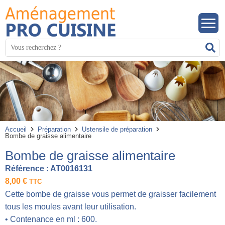
Panneau de gestion des cookies
Mots
R
clés
:
Accueil
Préparation
Ustensile de préparation
Bombe de graisse alimentaire
Bombe de graisse alimentaire
Référence :
AT0016131
8,00
€
TTC
Cette bombe de graisse vous permet de graisser facilement
tous les moules avant leur utilisation.
• Contenance en ml : 600.