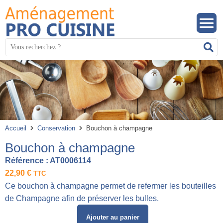
Panneau de gestion des cookies
Mots
R
clés
:
Accueil
Conservation
Bouchon à champagne
Bouchon à champagne
Référence :
AT0006114
22,90
€
TTC
Ce bouchon à champagne permet de refermer les bouteilles
de Champagne afin de préserver les bulles.
Ajouter au panier