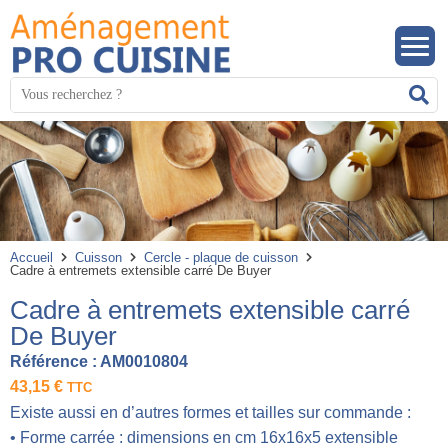
Panneau de gestion des cookies
Mots
R
clés
:
Accueil
Cuisson
Cercle - plaque de cuisson
Cadre à entremets extensible carré De Buyer
Cadre à entremets extensible carré
De Buyer
Référence :
AM0010804
43,15
€
TTC
Existe aussi en d’autres formes et tailles sur commande :
• Forme carrée : dimensions en cm 16x16x5 extensible