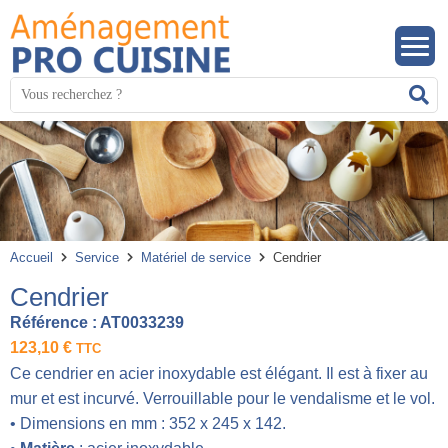
Panneau de gestion des cookies
Mots
R
clés
:
Accueil
Service
Matériel de service
Cendrier
Cendrier
Référence :
AT0033239
123,10
€
TTC
Ce cendrier en acier inoxydable est élégant. Il est à fixer au
mur et est incurvé. Verrouillable pour le vendalisme et le vol.
• Dimensions en mm : 352 x 245 x 142.