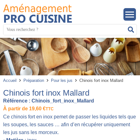
Panneau de gestion des cookies
Mots
R
clés
:
Accueil
Préparation
Pour les jus
Chinois fort inox Mallard
Chinois fort inox Mallard
Référence :
Chinois_fort_inox_Mallard
À partir de
19,60
€
TTC
Ce chinois fort en inox pemet de passer les liquides tels que
les soupes, les sauces … afin d’en récupérer uniquement
les jus sans les morceux.