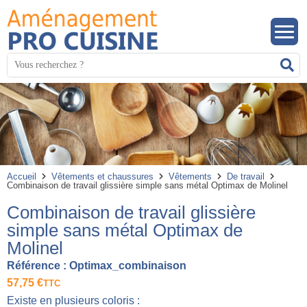
Panneau de gestion des cookies
Mots
R
clés
:
Accueil
Vêtements et chaussures
Vêtements
De travail
Combinaison de travail glissière simple sans métal Optimax de Molinel
Combinaison de travail glissière
simple sans métal Optimax de
Molinel
Référence :
Optimax_combinaison
57,75
€
TTC
Existe en plusieurs coloris :