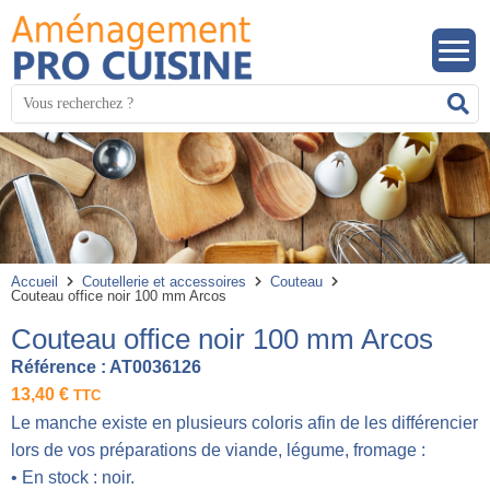
Panneau de gestion des cookies
Mots
R
clés
:
Accueil
Coutellerie et accessoires
Couteau
Couteau office noir 100 mm Arcos
Couteau office noir 100 mm Arcos
Référence :
AT0036126
13,40
€
TTC
Le manche existe en plusieurs coloris afin de les différencier
lors de vos préparations de viande, légume, fromage :
• En stock : noir.