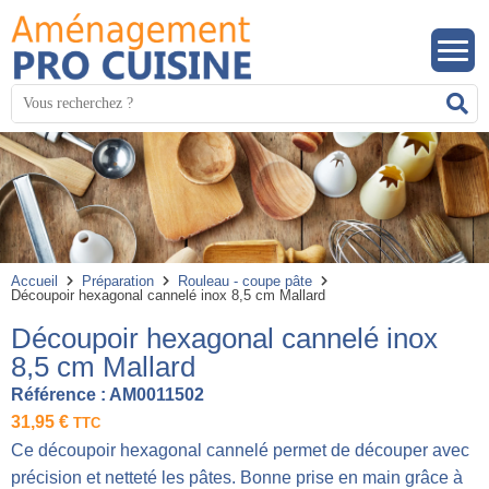
Panneau de gestion des cookies
Mots
R
clés
:
Accueil
Préparation
Rouleau - coupe pâte
Découpoir hexagonal cannelé inox 8,5 cm Mallard
Découpoir hexagonal cannelé inox
8,5 cm Mallard
Référence :
AM0011502
31,95
€
TTC
Ce découpoir hexagonal cannelé permet de découper avec
précision et netteté les pâtes. Bonne prise en main grâce à