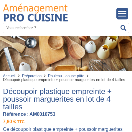
Panneau de gestion des cookies
Mots
R
clés
:
Accueil
Préparation
Rouleau - coupe pâte
Découpoir plastique empreinte + poussoir marguerites en lot de 4 tailles
Découpoir plastique empreinte +
poussoir marguerites en lot de 4
tailles
Référence :
AM0010753
7,80
€
TTC
Ce découpoir plastique empreinte + poussoir marguerites