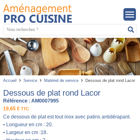
Panneau de gestion des cookies
Mots
R
clés
:
Accueil
Service
Matériel de service
Dessous de plat rond Lacor
Dessous de plat rond Lacor
Référence :
AM0007995
19,65
€
TTC
Ce dessous de plat est tout inox avec patins antidérapant.
• Longueur en cm : 20.
• Largeur en cm :18.