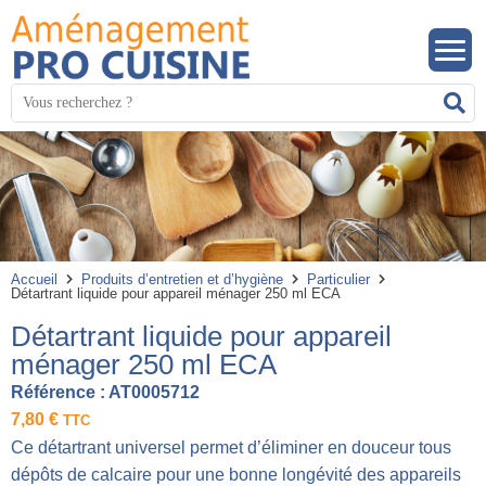
Panneau de gestion des cookies
Mots
R
clés
:
Accueil
Produits d’entretien et d’hygiène
Particulier
Détartrant liquide pour appareil ménager 250 ml ECA
Détartrant liquide pour appareil
ménager 250 ml ECA
Référence :
AT0005712
7,80
€
TTC
Ce détartrant universel permet d’éliminer en douceur tous
dépôts de calcaire pour une bonne longévité des appareils