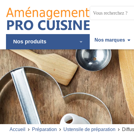
Panneau de gestion des cookies
Mots
clés
:
Nos marques
Nos produits
Accueil
Préparation
Ustensile de préparation
Diffu