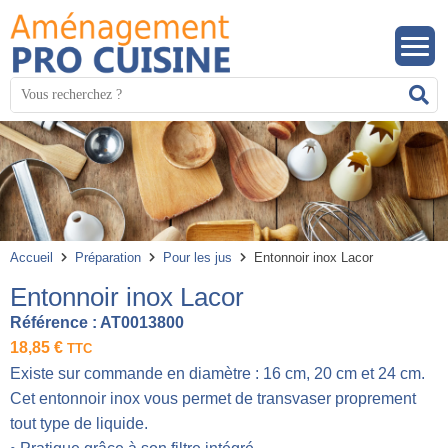
Panneau de gestion des cookies
Mots
R
clés
:
Accueil
Préparation
Pour les jus
Entonnoir inox Lacor
Entonnoir inox Lacor
Référence :
AT0013800
18,85
€
TTC
Existe sur commande en diamètre : 16 cm, 20 cm et 24 cm.
Cet entonnoir inox vous permet de transvaser proprement
tout type de liquide.