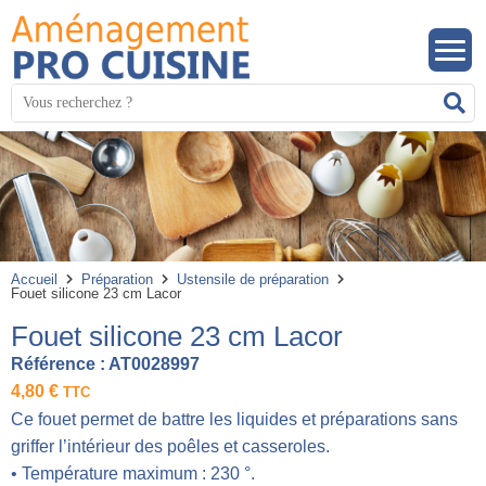
Panneau de gestion des cookies
Mots
R
clés
:
Accueil
Préparation
Ustensile de préparation
Fouet silicone 23 cm Lacor
Fouet silicone 23 cm Lacor
Référence :
AT0028997
4,80
€
TTC
Ce fouet permet de battre les liquides et préparations sans
griffer l’intérieur des poêles et casseroles.
• Température maximum : 230 °.