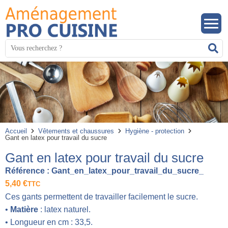
Panneau de gestion des cookies
Mots
R
clés
:
Accueil
Vêtements et chaussures
Hygiène - protection
Gant en latex pour travail du sucre
Gant en latex pour travail du sucre
Référence :
Gant_en_latex_pour_travail_du_sucre_
5,40
€
TTC
Ces gants permettent de travailler facilement le sucre.
•
Matière
: latex naturel.
• Longueur en cm : 33,5.