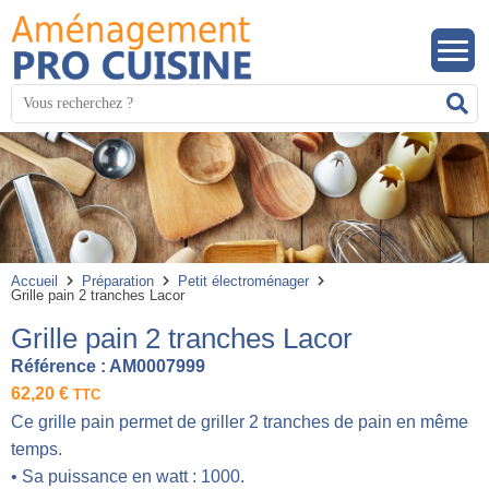
Panneau de gestion des cookies
Mots
R
clés
:
Accueil
Préparation
Petit électroménager
Grille pain 2 tranches Lacor
Grille pain 2 tranches Lacor
Référence :
AM0007999
62,20
€
TTC
Ce grille pain permet de griller 2 tranches de pain en même
temps.
• Sa puissance en watt : 1000.