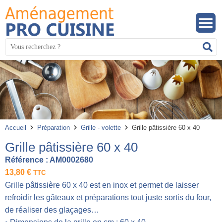
Panneau de gestion des cookies
Mots
R
clés
:
Accueil
Préparation
Grille - volette
Grille pâtissière 60 x 40
Grille pâtissière 60 x 40
Référence :
AM0002680
13,80
€
TTC
Grille pâtissière 60 x 40 est en inox et permet de laisser
refroidir les gâteaux et préparations tout juste sortis du four,
de réaliser des glaçages…